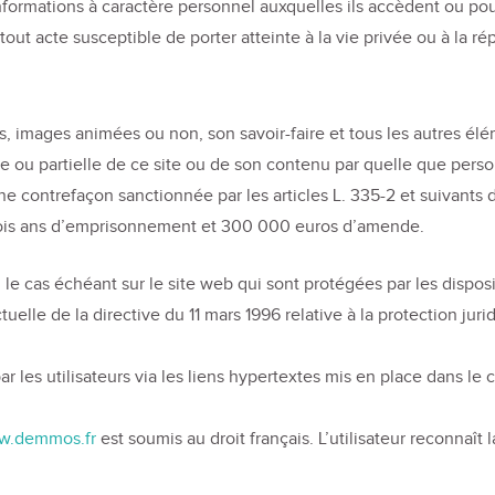
informations à caractère personnel auxquelles ils accèdent ou pou
out acte susceptible de porter atteinte à la vie privée ou à la r
tes, images animées ou non, son savoir-faire et tous les autres él
ou partielle de ce site ou de son contenu par quelle que person
e contrefaçon sanctionnée par les articles L. 335-2 et suivants du
trois ans d’emprisonnement et 300 000 euros d’amende.
e cas échéant sur le site web qui sont protégées par les dispositi
ctuelle de la directive du 11 mars 1996 relative à la protection
les utilisateurs via les liens hypertextes mis en place dans le c
w.demmos.fr
est soumis au droit français. L’utilisateur reconnaî