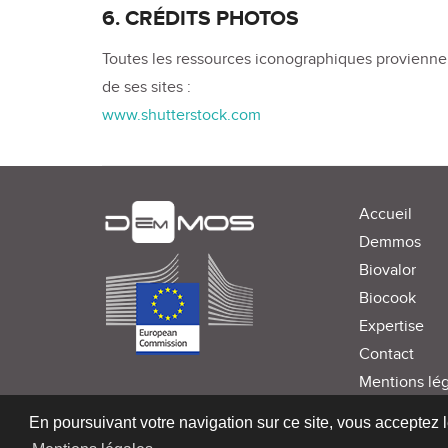
6. CRÉDITS PHOTOS
Toutes les ressources iconographiques provienne
de ses sites :
www.shutterstock.com
Accueil
Demmos
Biovalor
Biocook
Expertise
Contact
Mentions lég
En poursuivant votre navigation sur ce site, vous acceptez